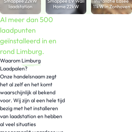
Smappee 22kW
Smappee EV Wall
Installatie Easee
laadstation
Home 22kW
11kW in Zonhoven
Al
meer dan 500
laadpunten
geïnstalleerd in en
rond Limburg.
Waarom
Limburg
Laadpalen?
Onze handelsnaam zegt
het al zelf en het komt
waarschijnlijk al bekend
voor. Wij zijn al een hele tijd
bezig met het installeren
van laadstation en hebben
al veel situaties