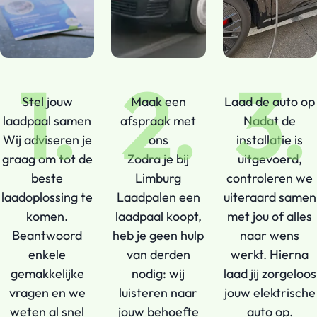
1.
2.
3.
Stel jouw
Maak een
Laad de auto op
laadpaal samen
afspraak met
Nadat de
Wij adviseren je
ons
installatie is
graag om tot de
Zodra je bij
uitgevoerd,
beste
Limburg
controleren we
laadoplossing te
Laadpalen een
uiteraard samen
komen.
laadpaal koopt,
met jou of alles
Beantwoord
heb je geen hulp
naar wens
enkele
van derden
werkt. Hierna
gemakkelijke
nodig: wij
laad jij zorgeloos
vragen en we
luisteren naar
jouw elektrische
weten al snel
jouw behoefte
auto op.